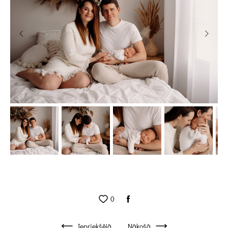
0
Iepriekšējā
Nākošā