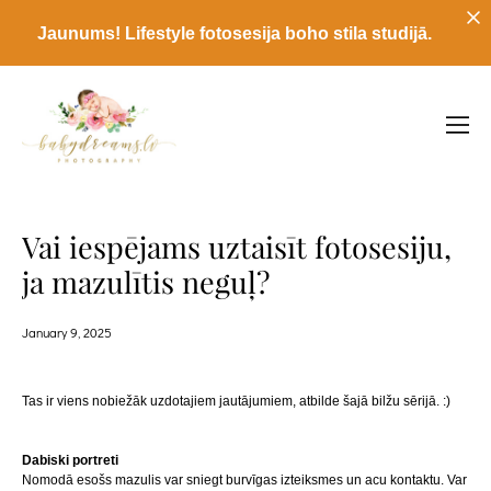
Jaunums! Lifestyle fotosesija boho stila studijā.
Vai iespējams uztaisīt fotosesiju,
ja mazulītis neguļ?
January 9, 2025
Tas ir viens nobiežāk uzdotajiem jautājumiem, atbilde šajā bilžu sērijā. :)
Dabiski portreti
Nomodā esošs mazulis var sniegt burvīgas izteiksmes un acu kontaktu. Var