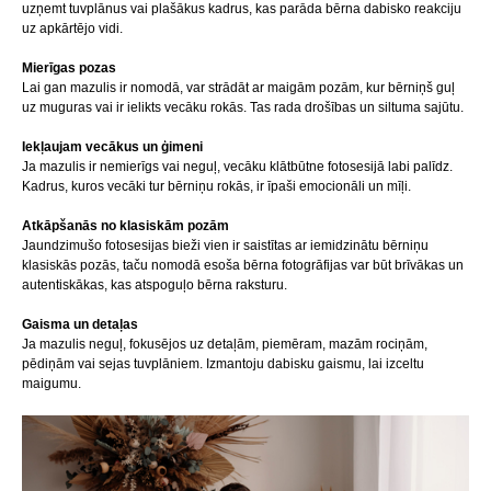
uzņemt tuvplānus vai plašākus kadrus, kas parāda bērna dabisko reakciju
uz apkārtējo vidi.
Mierīgas pozas
Lai gan mazulis ir nomodā, var strādāt ar maigām pozām, kur bērniņš guļ
uz muguras vai ir ielikts vecāku rokās. Tas rada drošības un siltuma sajūtu.
Iekļaujam vecākus un ģimeni
Ja mazulis ir nemierīgs vai neguļ, vecāku klātbūtne fotosesijā labi palīdz.
Kadrus, kuros vecāki tur bērniņu rokās, ir īpaši emocionāli un mīļi.
Atkāpšanās no klasiskām pozām
Jaundzimušo fotosesijas bieži vien ir saistītas ar iemidzinātu bērniņu
klasiskās pozās, taču nomodā esoša bērna fotogrāfijas var būt brīvākas un
autentiskākas, kas atspoguļo bērna raksturu.
Gaisma un detaļas
Ja mazulis neguļ, fokusējos uz detaļām, piemēram, mazām rociņām,
pēdiņām vai sejas tuvplāniem. Izmantoju dabisku gaismu, lai izceltu
maigumu.